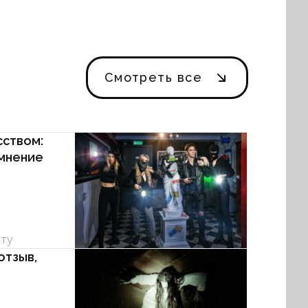
Смотреть все
сством:
 мнение
уту
отзыв,
е