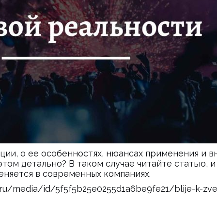
ции, о ее особенностях, нюансах применения и в
этом детально? В таком случае читайте статью, и
еняется в современных компаниях.
x.ru/media/id/5f5f5b25e0255d1a6be9fe21/blije-k-z