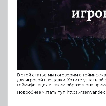
В этой статье мы поговорим о геймифика
для игровой площадки. Хотите узнать об 
геймификация и каким образом она прим
Подробнее читать тут:
https://zen.yande