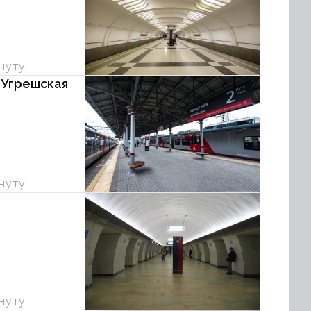
инуту
 Угрешская
инуту
инуту