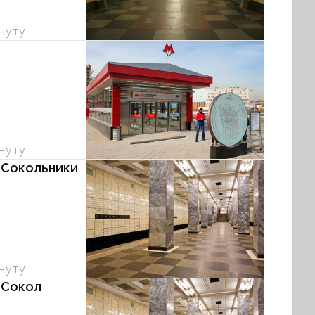
инуту
инуту
 Сокольники
инуту
 Сокол