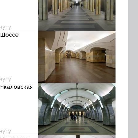
инуту
 Шоссе
инуту
 Чкаловская
инуту