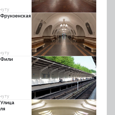
инуту
 Фрунзенская
инуту
 Фили
инуту
 Улица
ля