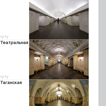
инуту
 Театральная
инуту
 Таганская