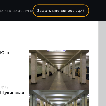
щения отвечаю лично
Задать мне вопрос 24/7
 Юго-
инуту
 Щукинская