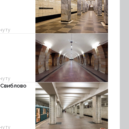
инуту
инуту
 Свиблово
инуту