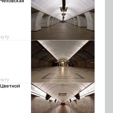
 Чеховская
инуту
инуту
 Цветной