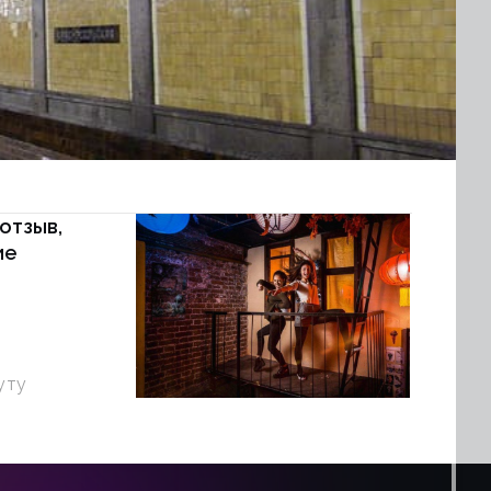
отзыв,
ие
уту