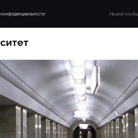
 конфиденциальности
На все сооб
рситет