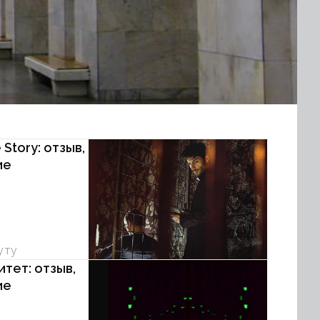
te Story: отзыв,
ие
уту
тет: отзыв,
ие