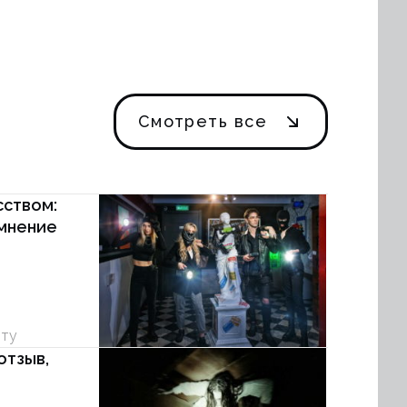
Смотреть все
сством:
 мнение
уту
отзыв,
е