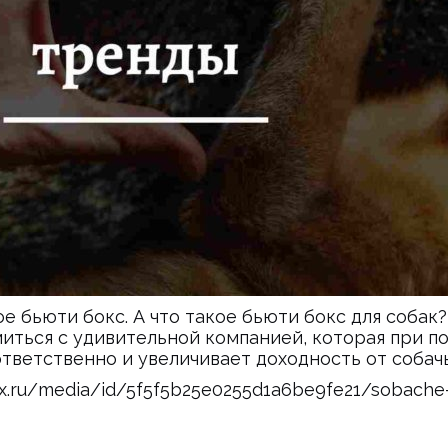
ое бьюти бокс. А что такое бьюти бокс для собак
омиться с удивительной компанией, которая при
тветственно и увеличивает доходность от собачь
ex.ru/media/id/5f5f5b25e0255d1a6be9fe21/sobache-s