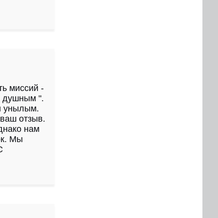
ь миссий -
 душным ".
и унылым.
ваш отзыв.
днако нам
ок. Мы
С