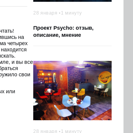
28 января
1 минуту
Проект Psycho: отзыв,
чтать!
описание, мнение
ившись на
ама четырех
м находится
скать.
мле, и вы все
браться
ружило свои
ых или
28 января
1 минуту