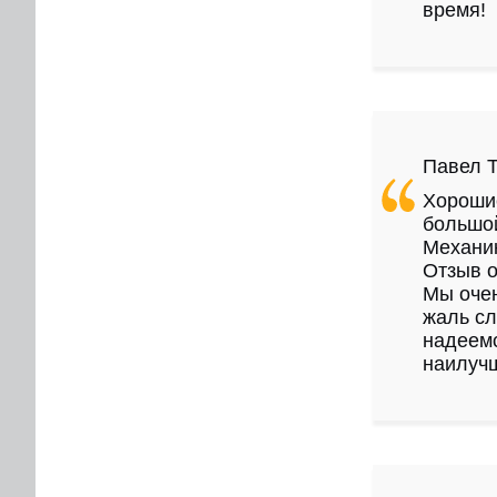
время!
Павел 
Хорошие
большой
Механик
Отзыв о
Мы очен
жаль сл
надеемс
наилуч