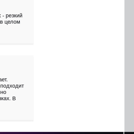
 - резкий
 в целом
ет.
 подходит
чно
ках. В