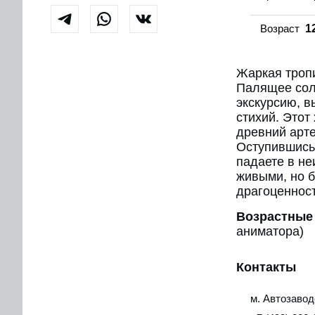
Возраст
1
Жаркая тропи
Палящее сол
экскурсию, в
стихий. Этот
древний арте
Оступившись,
падаете в не
живыми, но б
драгоценнос
Возрастные
аниматора)
Контакты
м. Автозавод