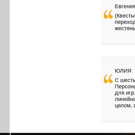
Евгени
(Квесты
переход
жестян
ЮЛИЯ
С шесть
Персона
для игр
линейна
целом, 