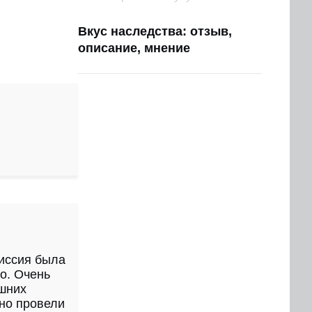
Вкус наследства: отзыв,
описание, мнение
иссия была
о. Очень
шних
чно провели