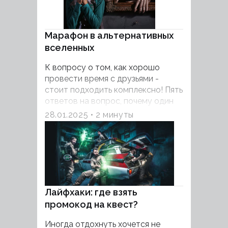
же обязаны квестам. В чем же
главные отличия этих форматов, и
что унаследовали проекты с
Марафон в альтернативных
актерами от классических
эскейпов? Разберемся в этой
вселенных
статье.
К вопросу о том, как хорошо
провести время с друзьями -
стоит подходить комплексно! Пять
ответов на вопрос, почему один
из совместных выходных стоит
28.01.2025
2 минуты
посвятить погружению в мир
квестов - вы найдете в этой
статье.
Лайфхаки: где взять
промокод на квест?
Иногда отдохнуть хочется не