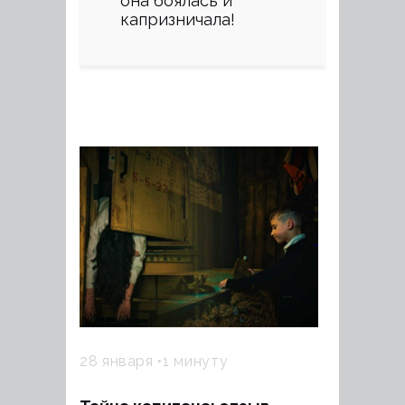
она боялась и
капризничала!
28 января
1 минуту