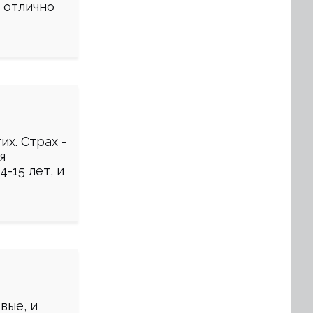
 отлично
х. Страх -
я
-15 лет, и
вые, и