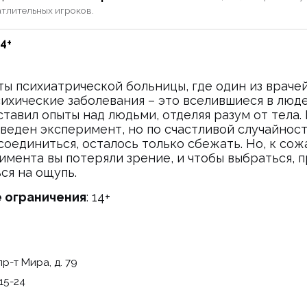
атлительных игроков.
14+
ты психиатрической больницы, где один из враче
психические заболевания – это вселившиеся в люд
ставил опыты над людьми, отделяя разум от тела.
веден эксперимент, но по счастливой случайнос
соединиться, осталось только сбежать. Но, к сож
имента вы потеряли зрение, и чтобы выбраться, 
ся на ощупь.
 ограничения
: 14+
пр-т Мира, д. 79
-15-24