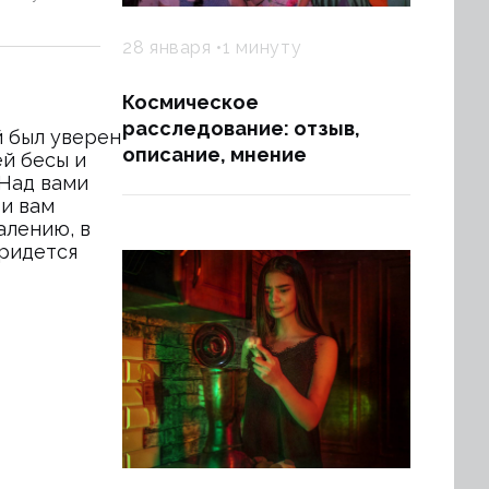
28 января
1 минуту
Космическое
расследование: отзыв,
й был уверен
описание, мнение
ей бесы и
 Над вами
ти вам
алению, в
придется