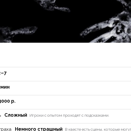
 – 7
 мин
3000 р.
Сложный
ь
Игроки с опытом проходят с подсказками.
Немного страшный
траха
В квесте есть сцены, которые могу