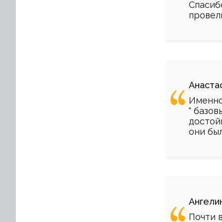
Спасиб
провел
Анаста
Именно
" базов
достойн
они бы
Ангели
Почти 