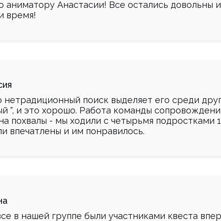
о аниматору Анастасии! Все остались довольны и
и время!
сия
 нетрадиционный поиск выделяет его среди други
ый ", и это хорошо. Работа команды сопровождени
а похвалы - мы ходили с четырьмя подростками 14
ли впечатлены и им понравилось.
на
все в нашей группе были участниками квеста впер