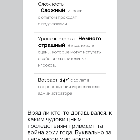
Сложность
Сложный
Игроки
с опытом проходят
с подсказками.
Немного
Уровень страха
страшный
В квесте есть
сцены, которые могут испугать
особо впечатлительных
игроков.
14+*
Возраст
с 10 лет в
сопровождении взрослых или
администратора
Вряд ли кто-то догадывался, к
каким чудовищным
последствиям приведет та
война 2077 года. Буквально за
пару часов мир вокруг