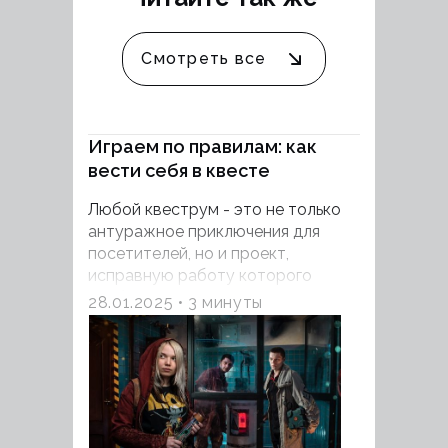
Смотреть все
Играем по правилам: как
вести себя в квесте
Любой квеструм - это не только
антуражное приключения для
посетителей, но и проект,
исправную работу которого
необходимо поддерживать на
28.01.2025
3 минуты
постоянной основе. Перед
началом игры вы обязательно
услышите просьбы не применять
грубую физическую силу, но это
не единственный нюанс, о
котором нужно помнить, если вы