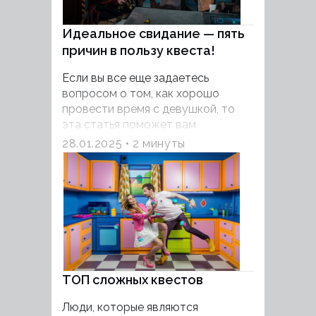
хотите успешно пройти игру и
получить наилучшие впечатления
Идеальное свидание — пять
от процесса. Ниже вы найдете
небольшой чеклист для
причин в пользу квеста!
начинающих игроков. Он поможет
Если вы все еще задаетесь
понять, как построена работа
вопросом о том, как хорошо
квестов и о чем стоить помнить
провести время с девушкой, то
команде, которая рассчитывает на
эта статья поможет вам
победу.
подготовиться к идеальному
28.01.2025
2 минуты
свиданию.
ТОП сложных квестов
Люди, которые являются